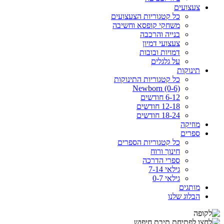
צעצועים
כל קטגוריות הצעצועים
משחקי קופסא וחשיבה
בנייה והרכבה
צעצועי דמיון
דמויות ובובות
על גלגלים
תינוקות
כל קטגוריות התינוקות
Newborn (0-6)
6-12 חודשים
12-18 חודשים
18-24 חודשים
מוזיקה
ספרים
כל קטגוריות הספרים
חינוך ורוח
ספרי הדרכה
גילאי 7-14
גילאי 0-7
מותגים
הבלוג שלנו