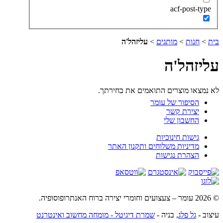
acf-post-type
בית
>
חנות
>
מותגים
>
עליזהל'ה
עליזהל'ה
לא נמצאו מוצרים התואמים את בחירתך.
הסיפור של עומר
יצירת קשר
החשבון שלי
גישות חינוכיות
מדיניות משלוחים ותקנון האתר
הצהרת נגישות
© 2026 עומר – צעצועים וחומרי יצירה ברוח האנתרופוסופיה.
עיצוב -
גל פלג
, בניה -
שמרת דיגיטל - מומחה מחשוב ואינטרנט