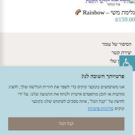
אזל המלאי
גלימת משי – Rainbow
₪
159.00
הסיפור של עומר
יצירת קשר
פתח סרגל נגישות
החשבון שלי
גישות חינוכיות
פרטיותך חשובה לנו!
מדיניות משלוחים ותקנון האתר
הצהרת נגישות
אנו משתמשים בקובצי קוקיס כדי לשפר את חוויית הגלישה שלך, להציג
מודעות או תוכן מותאמים אישית ולנתח את התנועה שלנו. על ידי
לחיצה על "קבל הכל", אתה מסכים לשימוש שלנו בקובצי
קוקיס
מדיניות פרטיות
קבל הכל