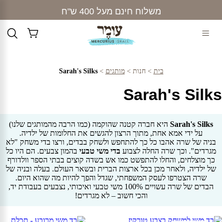
Ski
משלוח חינם מעל 400 ש"ח
t
conten
בית
>
חנות
>
מותגים
>
Sarah's Silks
Sarah's Silks
Sarah's Silks
היא חברה קטנה שהוקמה (כמו הרבה מהמותגים שלנו)
על ידי אמא אחת, מתוך הרצון להגשים את החלומות של ילדיה.
בניה של שרה אהבו כל כך להתחפש ולשחק בבדים, ורצו בדי משחק "לא
מגרדים". וכך שרה החלה לצבוע
בדי משי טבעי
בהמון צבעים. הם היו כל
כך מוצלחים, והחלו להתפשט כמו אש בשדה קוצים בבתי הספר וולדורף
של ילדיה, ולאחר מכן בכל ארצות הברית ובשאר העולם. בעלה ובניה של
שרה הצטרפו לעסק המשפחתי, שגדל והפך להיות מה שהוא היום.
הבדים של שרה עשויים 100% משי טבעי ואיכותי, נצבעים בעבודת יד,
והכי חשוב – לא מגרדים!