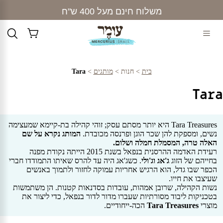
Ski
משלוח חינם מעל 400 ש"ח
תפירת פרחי לבד - מלאכה לכל המשפחה >>>
t
conten
בית
>
חנות
>
מותגים
>
Tara
Tara
Tara Treasures היא יותר מסתם עסק; זוהי קהילה בת-קיימא שמעצימה
נשים, ומספקת להן שכר הוגן ופרנסה מכובדת.
המותג נקרא על שם
האלה טרה, המסמלת חמלה ושלום.
רעידת האדמה ההרסנית בנפאל בשנת 2015 הייתה נקודת מפנה
בחייהם של הזוג
ג'אג וג'ולי
. כשג'אג היה עד להרס שאיתו התמודדו חברי
הכפר שבו גדל, הוא הרגיש אחריות עמוקה לחזור ולתמוך באנשים
שעיצבו את חייו.
נשות הקהילה, שרובן אמהות, עובדות בסדנאות קטנות. הן משתמשות
בטכניקות ליבוד מסורתיות שעברו מדור לדור בנפאל, כדי ליצור את
מוצרי
Tara Treasures
הכה-ייחודיים.