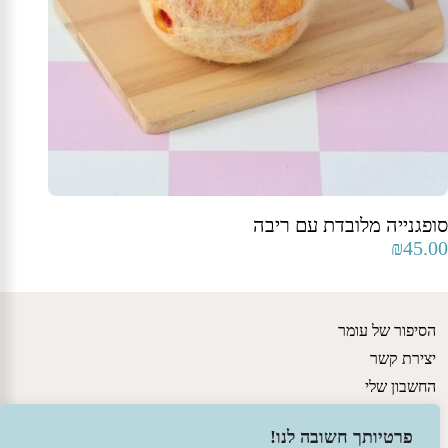
סופגנייה מלובדת עם ריבה
₪
45.00
הסיפור של עומר
יצירת קשר
החשבון שלי
גישות חינוכיות
פרטיותך חשובה לנו!
מדיניות משלוחים ותקנון האתר