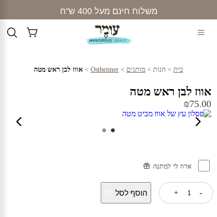
Ski
משלוח חינם מעל 400 ש"ח
t
conten
בית
>
חנות
>
מותגים
>
Ostheimer
>
אווז לבן ראש מטה
אווז לבן ראש מטה
₪
75.00
ארוז לי למתנה
כמות
+
-
הוסף לסל
של
אווז
לבן