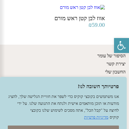
אווז לבן קטן ראש מורם
₪
59.00
פתח סרגל נגישות
הסיפור של עומר
יצירת קשר
החשבון שלי
גישות חינוכיות
פרטיותך חשובה לנו!
מדיניות משלוחים ותקנון האתר
הצהרת נגישות
אנו משתמשים בקובצי קוקיס כדי לשפר את חוויית הגלישה שלך, להציג
מודעות או תוכן מותאמים אישית ולנתח את התנועה שלנו. על ידי
לחיצה על "קבל הכל", אתה מסכים לשימוש שלנו בקובצי
קוקיס
מדיניות פרטיות