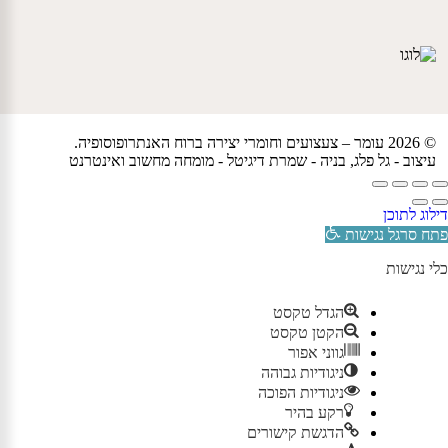
© 2026 עומר – צעצועים וחומרי יצירה ברוח האנתרופוסופיה.
עיצוב -
גל פלג
, בניה -
שמרת דיגיטל - מומחה מחשוב ואינטרנט
דילוג לתוכן
פתח סרגל נגישות
כלי נגישות
הגדל טקסט
הקטן טקסט
גווני אפור
ניגודיות גבוהה
ניגודיות הפוכה
רקע בהיר
הדגשת קישורים