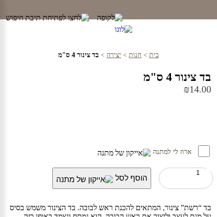
Ski
t
conten
בית
>
חנות
>
יצירה
>
בד צינור 4 ס"מ
בד צינור 4 ס"מ
₪
14.00
ארוז לי למתנה
כמות
הוסף לסל
של
בד
צינור
4
בד “רשת” צינור, המתאים להכנת ראש לבובה. בד הצינור משמש בסיס
ס"מ
על מנת לעצב וליצור את ראש הבובה. הוא נמתח ונצמד באופן כזה