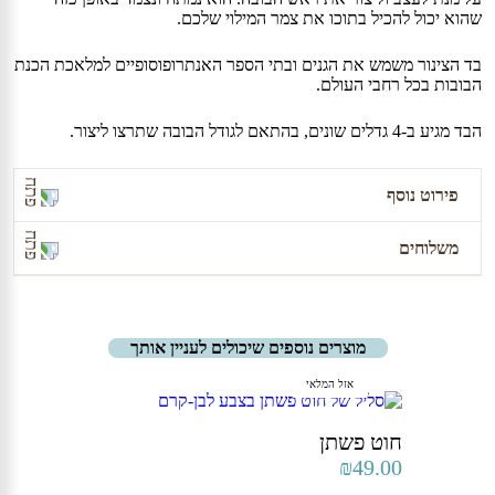
שהוא יכול להכיל בתוכו את צמר המילוי שלכם.
בד הצינור משמש את הגנים ובתי הספר האנתרופוסופיים למלאכת הכנת
הבובות בכל רחבי העולם.
הבד מגיע ב-4 גדלים שונים, בהתאם לגודל הבובה שתרצו ליצור.
פירוט נוסף
משלוחים
המחיר הוא למטר אחד.
יצרן: Meaningful Crafts.
משלוח עד הבית יעלה 36 ₪, ויגיע לכתובת המבוקשת עד
מוצרים נוספים שיכולים לעניין אותך
7 ימי עסקים, למעט אילת והערבה (עד 12 ימי עסקים).
כמובן שאתם/ן מוזמנים/ות להגיע לאחד הסניפים שלנו
ולאסוף את החבילה.
קריית טבעון (ככר בן גוריון 1) | רמת השרון (אוסישקין 51)
אזל המלאי
| תל אביב (שבזי 56)
חוט פשתן
₪
49.00