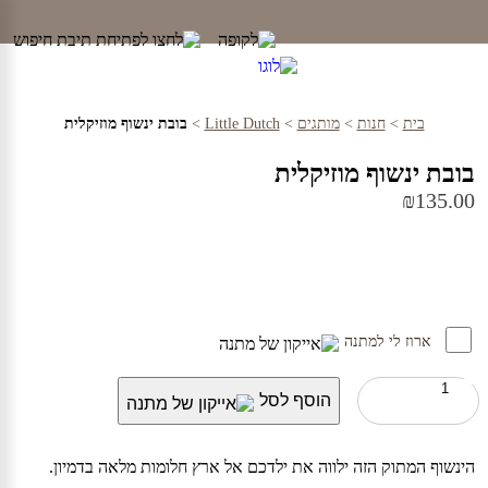
Ski
t
conten
בית
>
חנות
>
מותגים
>
Little Dutch
>
בובת ינשוף מוזיקלית
בובת ינשוף מוזיקלית
₪
135.00
ארוז לי למתנה
כמות
הוסף לסל
של
בובת
ינשוף
מוזיקלית
הינשוף המתוק הזה ילווה את ילדכם אל ארץ חלומות מלאה בדמיון.