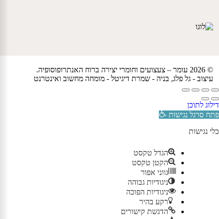
© 2026 עומר – צעצועים וחומרי יצירה ברוח האנתרופוסופיה.
עיצוב -
גל פלג
, בניה -
שמרת דיגיטל - מומחה מחשוב ואינטרנט
דילוג לתוכן
פתח סרגל נגישות
כלי נגישות
הגדל טקסט
הקטן טקסט
גווני אפור
ניגודיות גבוהה
ניגודיות הפוכה
רקע בהיר
הדגשת קישורים