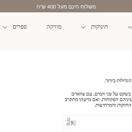
בית
>
חנות
>
מותגים
>
Ostheimer
>
ברבור ראש מורם
משלוח חינם מעל 400 ש"ח
תינוקות
מוזיקה
ספרים
גדולות ביותר.
 בשקט על פני המים, עם צווארם
יניהם הפקוחות, ואם מישהו מתקרב
החזקות והמרתיעות.