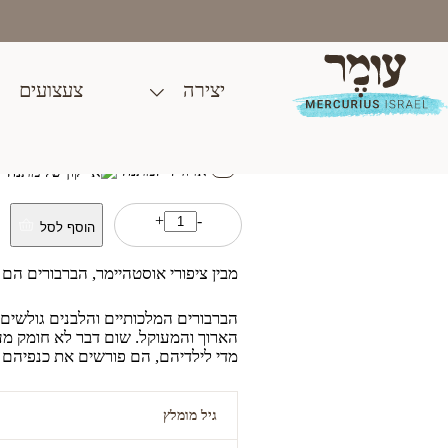
Ski
t
conten
יצירה
צעצועים
ברבור ראש מורם
₪
90.00
ארוז לי למתנה
כמות
+
-
הוסף לסל
של
ברבור
ראש
מבין ציפורי אוסטהיימר, הברבורים הם ה
מורם
הברבורים המלכותיים והלבנים גולשים
הארוך והמעוקל. שום דבר לא חומק מע
מדי לילדיהם, הם פורשים את כנפיהם 
גיל מומלץ