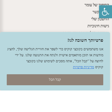
הסיפור של עומר
פתח סרגל נגישות
יצירת קשר
החשבון שלי
גישות חינוכיות
מדיניות משלוחים ותקנון האתר
הצהרת נגישות
פרטיותך חשובה לנו!
אנו משתמשים בקובצי קוקיס כדי לשפר את חוויית הגלישה שלך, להציג
מודעות או תוכן מותאמים אישית ולנתח את התנועה שלנו. על ידי
לחיצה על "קבל הכל", אתה מסכים לשימוש שלנו בקובצי
קוקיס
מדיניות פרטיות
קבל הכל
© 2026 עומר – צעצועים וחומרי יצירה ברוח האנתרופוסופיה.
עיצוב -
גל פלג
, בניה -
שמרת דיגיטל - מומחה מחשוב ואינטרנט