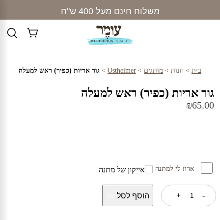
Ski
משלוח חינם מעל 400 ש"ח
t
conten
בית
>
חנות
>
מותגים
>
Ostheimer
>
גור אריות (כפיר) ראש למעלה
גור אריות (כפיר) ראש למעלה
₪
65.00
ארוז לי למתנה
כמות
+
-
הוסף לסל
של
גור
אריות