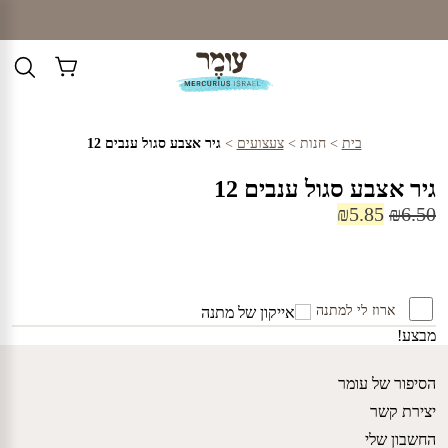
Ski
t
conten
בית
>
חנות
>
צעצועים
>
גיר אצבע סגול ענבים 12
גיר אצבע סגול ענבים 12
המחיר
המחיר
₪
5.85
₪
6.50
המקורי
הנוכחי
היה:
הוא:
₪5.85.
₪6.50.
ארוז לי למתנה
מבצע!
הסיפור של עומר
יצירת קשר
החשבון שלי