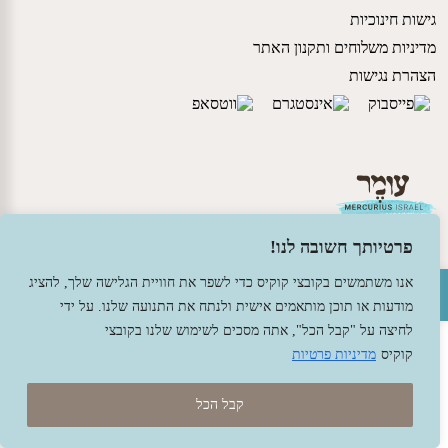
גישות חינוכיות
מדיניות משלוחים ותקנון האתר
הצהרת נגישות
פרטיותך חשובה לנו!
פתח סרגל נגישות
אנו משתמשים בקובצי קוקיס כדי לשפר את חוויית הגלישה שלך, להציג
© 2026 עומר – צעצועים וחומרי יצירה ברוח האנתרופוסופיה.
מודעות או תוכן מותאמים אישית ולנתח את התנועה שלנו. על ידי
עיצוב -
גל פלג
, בניה -
שמרת דיגיטל - מומחה מחשוב ואינטרנט
לחיצה על "קבל הכל", אתה מסכים לשימוש שלנו בקובצי
קוקיס
מדיניות פרטיות
קבל הכל