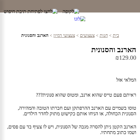
Ski
t
conten
בית
>
חנות
>
צעצועים
>
צעצועי דמיון
>
הארנב והסנונית
הארנב והסנונית
₪
129.00
המלאי אזל
ראיתם פעם טייס שהוא ארנב, ומטוס שהוא סנונית???
טוסו בשמיים עם הארנב ההרפתקן ועם חברתו הטובה והמהירה,
הסנונית הכחולה, או הניחו אותם כקישוט מתוק לחדר הילדים.
הארנב הקטן ניתן להסרה מגבה של הסנונית, ויש לו צעיף בד עם פסים,
ושמו כתוב מתחתיו.