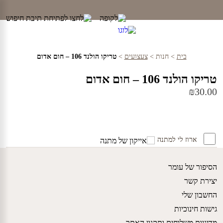
Ski
t
conten
בית
>
חנות
>
צעצועים
>
טריקו הולנד 106 – חום אדום
טריקו הולנד 106 – חום אדום
₪
30.00
ארוז לי למתנה
הסיפור של עומר
יצירת קשר
החשבון שלי
גישות חינוכיות
מדיניות משלוחים ותקנון האתר