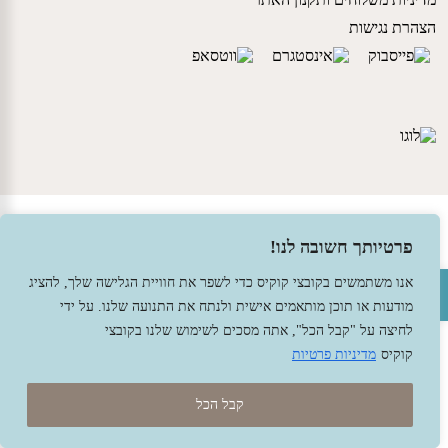
הצהרת נגישות
© 2026 עומר – צעצועים וחומרי יצירה ברוח האנתרופוסופיה.
עיצוב -
גל פלג
, בניה -
שמרת דיגיטל - מומחה מחשוב ואינטרנט
פרטיותך חשובה לנו!
פתח סרגל נגישות
אנו משתמשים בקובצי קוקיס כדי לשפר את חוויית הגלישה שלך, להציג
מודעות או תוכן מותאמים אישית ולנתח את התנועה שלנו. על ידי
לחיצה על "קבל הכל", אתה מסכים לשימוש שלנו בקובצי
קוקיס
מדיניות פרטיות
קבל הכל