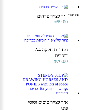
ולאסוף את החבילה.
קריית טבעון (ככר בן גוריון 1) | רמת השרון (אוסישקין 51)
| תל אביב (שבזי 56)
איך לצייר פרחים
אזל המלאי
₪
59.00
מחברת חלקה A4 –
דוכיפת
₪
70.00
איך לצייר סוסים וסוסי
פוני