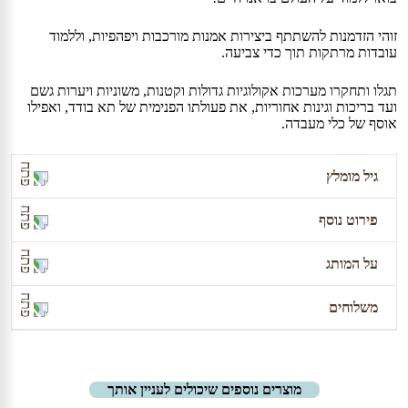
-
פלאי
זוהי הזדמנות להשתתף ביצירות אמנות מורכבות ויפהפיות, וללמוד
העולם
עובדות מרתקות תוך כדי צביעה.
תגלו ותחקרו מערכות אקולוגיות גדולות וקטנות, משוניות ויערות גשם
ועד בריכות וגינות אחוריות, את פעולתו הפנימית של תא בודד, ואפילו
אוסף של כלי מעבדה.
גיל מומלץ
פירוט נוסף
5 ומעלה
על המותג
40 ציורים לצביעה – מושלם לאוהבי טבע בכל הגילאים
משלוחים
The Wondrous Workings of Science and Nature Coloring
Book
by Rachel Ignotofsky
משלוח עד הבית יעלה 36 ₪, ויגיע לכתובת המבוקשת עד
מוצרים נוספים שיכולים לעניין אותך
7 ימי עסקים, למעט אילת והערבה (עד 12 ימי עסקים).
כמובן שאתם/ן מוזמנים/ות להגיע לאחד הסניפים שלנו