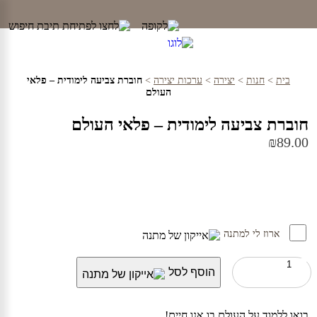
Ski
t
conten
בית
>
חנות
>
יצירה
>
ערכות יצירה
>
חוברת צביעה לימודית – פלאי
העולם
חוברת צביעה לימודית – פלאי העולם
₪
89.00
ארוז לי למתנה
כמות
הוסף לסל
של
חוברת
צביעה
לימודית
בואו ללמוד על העולם בו אנו חיים!