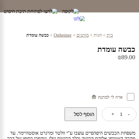
Ski
t
conten
בית
>
חנות
>
מותגים
>
Ostheimer
>
כבשה עומדת
כבשה עומדת
₪
89.00
ארוז לי למתנה
כמות
+
-
הוסף לסל
של
כבשה
עומדת
משפחת הכבשים היפהפיים עוצבו ע"י וולטר ומרגרט אוסטהיימר. עד
מהרה הצטרפו אליהם הרועה וכלב הרועים שלו, שהפכו בסופו של דבר