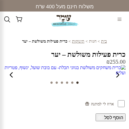
Ski
משלוח חינם מעל 400 ש"ח
t
conten
בית
>
חנות
>
תינוקות
>
כרית פעילות משולשת – יער
כרית פעילות משולשת – יער
₪
255.00
ארוז לי למתנה
הוסף לסל