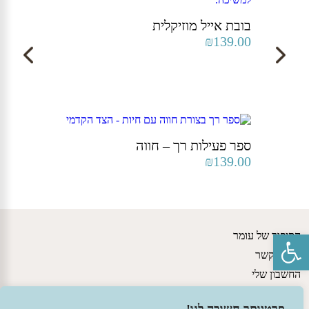
בובת אייל מוזיקלית
₪
139.00
ספר פעילות רך – חווה
₪
139.00
פתח סרגל נגישות
הסיפור של עומר
יצירת קשר
החשבון שלי
גישות חינוכיות