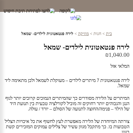
Ski
t
conten
בית
>
חנות
>
מוזיקה
>
לירה פנטאטונית לילדים- שמאל
לירה פנטאטונית לילדים- שמאל
₪
1,040.00
המלאי אזל
לירה פנטאטונית 7 מיתרים לילדים – מעוקלת לשמאל ולכן מתאימה ליד
שמאל.
המיתרים על הלירה מסודרים כך שהמיתרים הנמוכים קרובים יותר לגוף
הנגן והגבוהים יותר רחוקים זה מוביל לקורלציה טבעית בין תנועת היד
של הילד – פנימה/החוצה לתנועה של הסולם – יורד / עולה.
צורתה המיוחדת של הלירה מאפשרת לעץ לחשוף את כל איכויות הצליל
הטבועות בו. כך מתקבל מגוון עשיר של צלילים עמוקים המזכירים קשת
בענן.