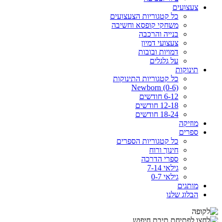
צעצועים
כל קטגוריות הצעצועים
משחקי קופסא וחשיבה
בנייה והרכבה
צעצועי דמיון
דמויות ובובות
על גלגלים
תינוקות
כל קטגוריות התינוקות
Newborn (0-6)
6-12 חודשים
12-18 חודשים
18-24 חודשים
מוזיקה
ספרים
כל קטגוריות הספרים
חינוך ורוח
ספרי הדרכה
גילאי 7-14
גילאי 0-7
מותגים
הבלוג שלנו