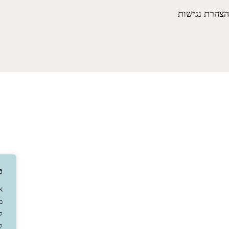
הצהרת נגישות
פ
א
מ
ל
ק