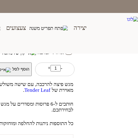
Ski
t
conten
יצירה
צעצועים
מגש פיצה
₪
139.00
ארוז לי למתנה
כמות
+
-
הוסף לסל
של
מגש
פיצה
מגש פיצה להרכבה, עם שישה משולשי
מאוירת של
Tender Leaf
.
לבחירתכם.
כל התוספות ניתנות להחלפה ומוחזקות 