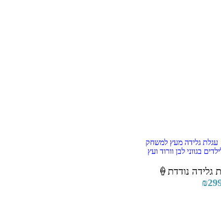
 גלידה נודדת🍦
₪
29