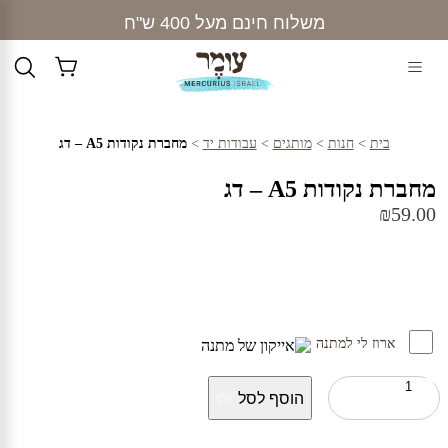
Ski
משלוח חינם מעל 400 ש"ח
t
conten
בית
>
חנות
>
מותגים
>
עבודות יד
>
מחברת נקודות A5 – דג
מחברת נקודות A5 – דג
₪
59.00
ארוז לי למתנה
כמות
הוסף לסל
של
מחברת
נקודות