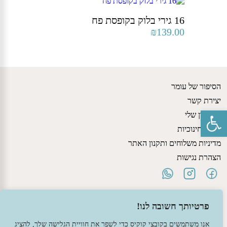
16 גירי בלוק בקופסת פח
₪
139.00
הסיפור של עומר
יצירת קשר
פתח סרגל נגישות
החשבון שלי
גישות חינוכיות
מדיניות משלוחים ותקנון האתר
הצהרת נגישות
פרטיותך חשובה לנו!
אנו משתמשים בקובצי קוקיס כדי לשפר את חוויית הגלישה שלך, להציג