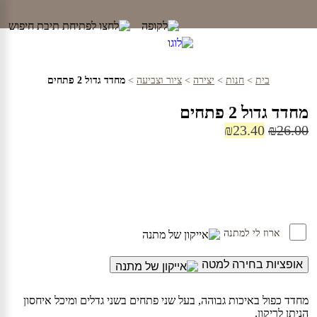
Ski
t
conten
בית
>
חנות
>
יצירה
>
ציור וצביעה
>
מחדד גדול 2 פתחים
מחדד גדול 2 פתחים
המחיר
המחיר
₪
23.40
₪
26.00
המקורי
הנוכחי
היה:
הוא:
₪23.40.
₪26.00.
ארוז לי למתנה
אופציות בחירה למטה
מחדד כפול באיכות גבוהה, בעל שני פתחים בשני גדלים ומיכל איחסון
הניתן לריקון.