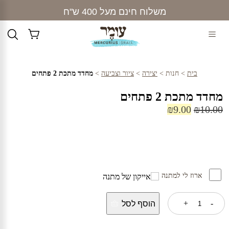
Ski
משלוח חינם מעל 400 ש"ח
t
conten
בית
>
חנות
>
יצירה
>
ציור וצביעה
>
מחדד מתכת 2 פתחים
מחדד מתכת 2 פתחים
המחיר
המחיר
₪
9.00
₪
10.00
המקורי
הנוכחי
היה:
הוא:
₪9.00.
₪10.00.
ארוז לי למתנה
כמות
+
-
הוסף לסל
של
מחדד
מתכת