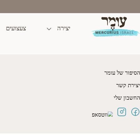
Ski
t
conten
יצירה
צעצועים
מידה 26
₪
90.00
הסיפור של עומר
יצירת קשר
החשבון שלי