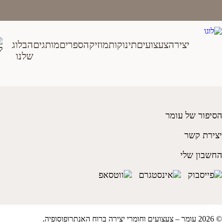
Ski
t
conten
יצירה
צעצועים
תינוקות
מוזיקה
ספרים
מותגים
הבלוג
מידה 27
שלנו
₪
90.00
הסיפור של עומר
יצירת קשר
החשבון שלי
© 2026 עומר – צעצועים וחומרי יצירה ברוח האנתרופוסופיה.