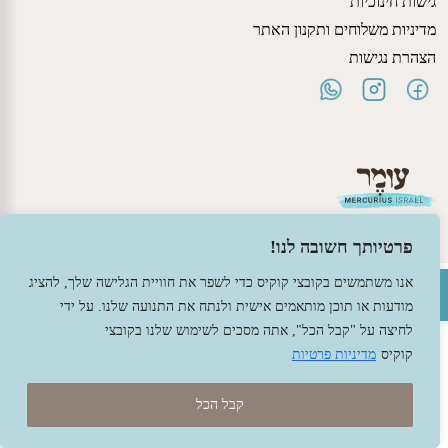
גישות חינוכיות
מדיניות משלוחים ותקנון האתר
הצהרת נגישות
פרטיותך חשובה לנו!
פתח סרגל נגישות
אנו משתמשים בקובצי קוקיס כדי לשפר את חוויית הגלישה שלך, להציג
© 2026 עומר – צעצועים וחומרי יצירה ברוח האנתרופוסופיה.
מודעות או תוכן מותאמים אישית ולנתח את התנועה שלנו. על ידי
עיצוב -
גל פלג
, בניה -
שמרת דיגיטל - מומחה מחשוב ואינטרנט
לחיצה על "קבל הכל", אתה מסכים לשימוש שלנו בקובצי
קוקיס
מדיניות פרטיות
קבל הכל