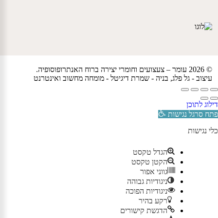
© 2026 עומר – צעצועים וחומרי יצירה ברוח האנתרופוסופיה.
עיצוב -
גל פלג
, בניה -
שמרת דיגיטל - מומחה מחשוב ואינטרנט
דילוג לתוכן
פתח סרגל נגישות
כלי נגישות
הגדל טקסט
הקטן טקסט
גווני אפור
ניגודיות גבוהה
ניגודיות הפוכה
רקע בהיר
הדגשת קישורים