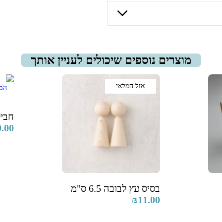
משלוח עד הבית יעלה 36 ₪, ויגיע לכתובת המבוקשת עד 7
מוצרים נוספים שיכולים לעניין אותך
ם).
אחד הסניפים שלנו
קריית טבעון (ככר בן גוריון 1) | רמת השרון (אוסישקין 51) | תל
אזל המלאי
חביל
9.00
בסיס עץ לבובה 6.5 ס"מ
₪
11.00