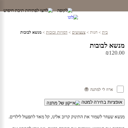
Ski
t
conten
בית
>
חנות
>
צעצועים
>
דמויות ובובות
>
מנשא לבובות
מנשא לבובות
₪
120.00
ארוז לי למתנה
אופציות בחירה למטה
מנשא שעוזר לשמור את התינוק קרוב אלינו, קל מאד לתפעול לילדים.