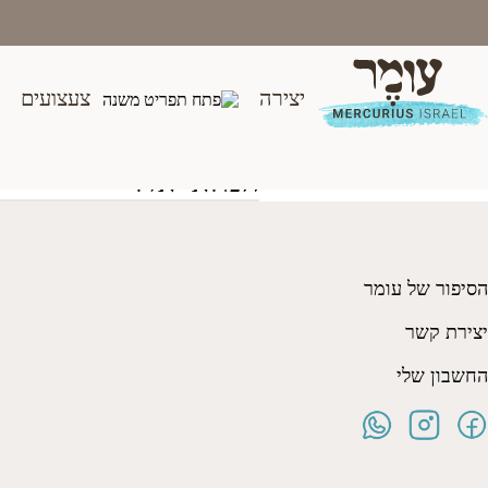
Ski
t
conten
יצירה
צעצועים
מקרן ורוד
₪
155.00
המלאי אזל
הסיפור של עומר
יצירת קשר
החשבון שלי