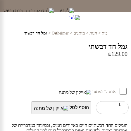
Ski
t
conten
בית
>
חנות
>
מותגים
>
Ostheimer
>
גמל חד דבשתי
גמל חד דבשתי
₪
129.00
ארוז לי למתנה
כמות
הוסף לסל
של
גמל
חד
דבשתי
הגמלים החד-דבשתיים חיים באיזורים חמים, ובמיוחד במדבריות של
אפריקה ואסיה. לפעמים נוטים להתבלבל בינם לבין הגמלים