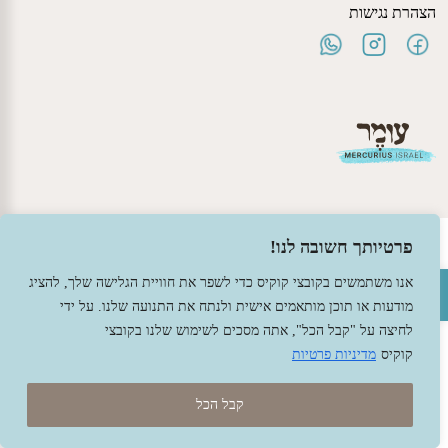
הצהרת נגישות
פרטיותך חשובה לנו!
© 2026 עומר – צעצועים וחומרי יצירה ברוח האנתרופוסופיה.
עיצוב -
גל פלג
, בניה -
שמרת דיגיטל - מומחה מחשוב ואינטרנט
פתח סרגל נגישות
אנו משתמשים בקובצי קוקיס כדי לשפר את חוויית הגלישה שלך, להציג
מודעות או תוכן מותאמים אישית ולנתח את התנועה שלנו. על ידי
לחיצה על "קבל הכל", אתה מסכים לשימוש שלנו בקובצי
קוקיס
מדיניות פרטיות
קבל הכל