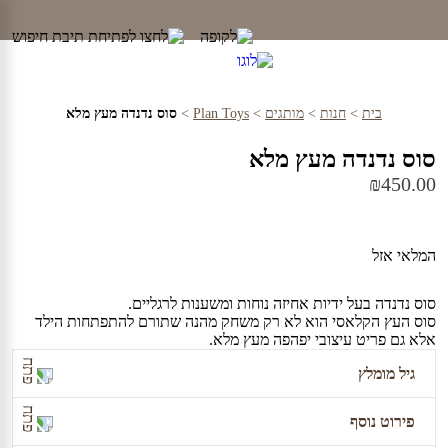
Ski
t
conten
בית
>
חנות
>
מותגים
>
Plan Toys
>
סוס נדנדה מעץ מלא
סוס נדנדה מעץ מלא
₪
450.00
המלאי אזל
סוס נדנדה בעל ידיות אחיזה נוחות ומשענות לרגליים.
סוס העץ הקלאסי הוא לא רק משחק מהנה שתורם להתפתחות הילד
אלא גם פריט עיצובי יפהפה מעץ מלא.
גיל מומלץ
פירוט נוסף
שנה וחצי ומעלה