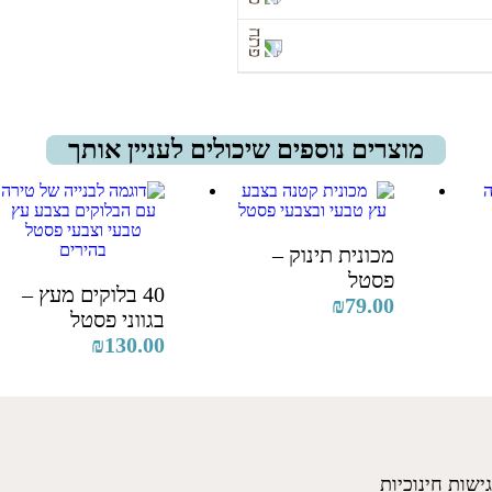
משלוח עד הבית יעלה 36 ₪, ויגיע לכתובת המבוקשת עד 7
מוצרים נוספים שיכולים לעניין אותך
ם).
אחד הסניפים שלנו
קריית טבעון (ככר בן גוריון 1) | רמת השרון (אוסישקין 51) | תל
מכונית תינוק –
פסטל
40 בלוקים מעץ –
₪
79.00
בגווני פסטל
₪
130.00
גישות חינוכיות