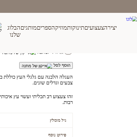
Ski
t
conten
יצירה
צעצועים
תינוקות
מוזיקה
ספרים
מותגים
הבלוג
סט קוביות וקשתות בעגלה
שלנו
₪
159.00
ארוז לי למתנה
הוסף לסל
צבעים וגדלים שונים.
זהו צעצוע רב תכליתי ועשוי עץ איכותי
רבות.
גיל מומלץ
פירוט נוסף
שנה ומעלה