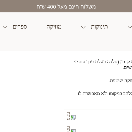
בית
>
חנות
>
יצירה
>
מלאכות יד
>
סכין גילוף קרבון | N°07
משלוח חינם מעל 400 ש"ח
תינוקות
מוזיקה
ספרים
 להב מפלדת קרבון (פלדה בעלת ערך פחמני
שים.
קה שוטפת.
להב במקומו ולא מאפשרת לו