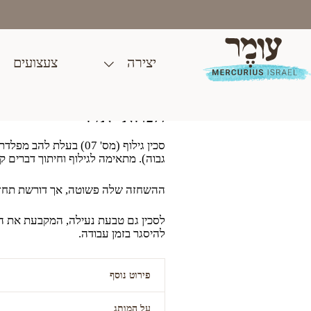
Ski
t
conten
יצירה
צעצועים
סכין גילוף קרבון | N°07
₪
89.00
המלאי אזל
סכין גילוף (מס' 07) בעלת
גבוה). מתאימה לגילוף וחיתוך דברים ק
ההשחזה שלה פשוטה, אך דורשת תחזו
לסכין גם טבעת נעילה, המקבעת את ה
להיסגר בזמן עבודה.
פירוט נוסף
על המותג