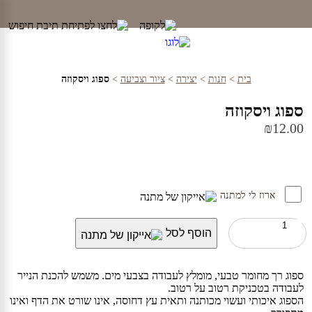
Ski
t
conten
בית
>
חנות
>
יצירה
>
ציור וצביעה
>
ספוג ויסקוזה
ספוג ויסקוזה
₪
12.00
ארוז לי למתנה
כמות
הוסף לסל
של
ספוג
ויסקוזה
ספוג רך מחומר טבעי, מומלץ לעבודה בצבעי מים. משמש להכנת הנייר
לעבודה בטכניקת רטוב על רטוב.
הספוג איכותי ועשוי מכותנה ותאית עץ דחוסה, אינו שורט את הדף ואינו