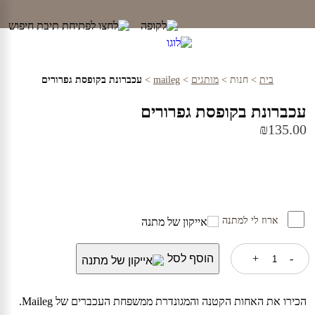
Ski
t
conten
בית
>
חנות
>
מותגים
>
maileg
>
עכברונת בקופסת גפרורים
עכברונת בקופסת גפרורים
₪
135.00
ארוז לי למתנה
כמות
-
+
הוסף לסל
של
עכברונת
בקופסת
גפרורים
הכירו את האחות הקטנה והמגונדרת ממשפחת העכברים של Maileg.