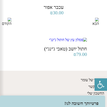
עכבר אפור
₪
30.00
חתול יושב (טאבי ג'ינג'י)
₪
79.00
פתח סרגל נגישות
הסיפור של עומר
יצירת קשר
החשבון שלי
גישות חינוכיות
פרטיותך חשובה לנו!
מדיניות משלוחים ותקנון האתר