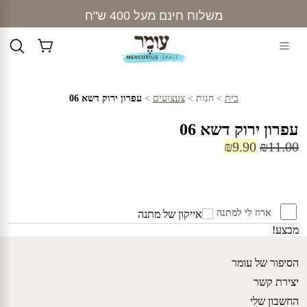
Ski
משלוח חינם מעל 400 ש"ח
t
conten
בית
>
חנות
>
צעצועים
>
עפרון ירוק דשא 06
עפרון ירוק דשא 06
המחיר
המחיר
₪
9.90
₪
11.00
המקורי
הנוכחי
היה:
הוא:
₪9.90.
₪11.00.
ארוז לי למתנה
מבצע!
הסיפור של עומר
יצירת קשר
החשבון שלי