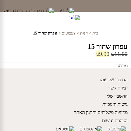
Ski
t
conten
בית
>
חנות
>
צעצועים
>
עפרון שחור 15
עפרון שחור 15
המחיר
המחיר
₪
9.90
₪
11.00
המקורי
הנוכחי
מבצע!
היה:
הוא:
₪9.90.
₪11.00.
הסיפור של עומר
יצירת קשר
החשבון שלי
גישות חינוכיות
מדיניות משלוחים ותקנון האתר
הצהרת נגישות