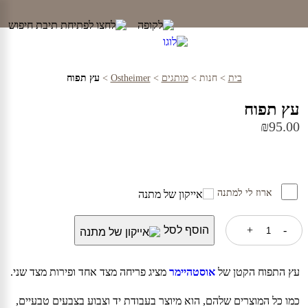
Ski
t
conten
בית
>
חנות
>
מותגים
>
Ostheimer
>
עץ תפוח
עץ תפוח
₪
95.00
ארוז לי למתנה
כמות
-
+
הוסף לסל
של
עץ
תפוח
עץ התפוח הקטן של
אוסטהיימר
מציג פריחה מצד אחד ופירות מצד שני.
כמו כל המוצרים שלהם, הוא מיוצר בעבודת יד וצבוע בצבעים טבעיים,