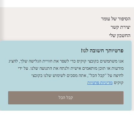
הסיפור של עומר
יצירת קשר
החשבון שלי
גישות חינוכיות
פרטיותך חשובה לנו!
מדיניות משלוחים ותקנון האתר
הצהרת נגישות
אנו משתמשים בקובצי קוקיס כדי לשפר את חוויית הגלישה שלך, להציג
מודעות או תוכן מותאמים אישית ולנתח את התנועה שלנו. על ידי
לחיצה על "קבל הכל", אתה מסכים לשימוש שלנו בקובצי
קוקיס
מדיניות פרטיות
קבל הכל
© 2026 עומר – צעצועים וחומרי יצירה ברוח האנתרופוסופיה.