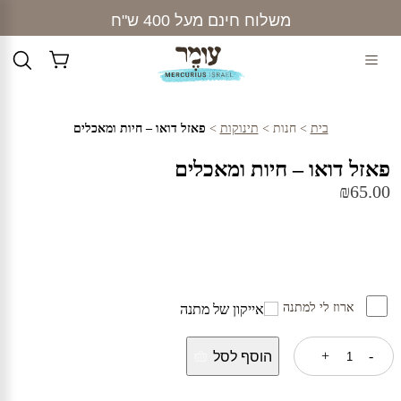
Ski
משלוח חינם מעל 400 ש"ח
t
conten
בית
>
חנות
>
תינוקות
>
פאזל דואו – חיות ומאכלים
פאזל דואו – חיות ומאכלים
₪
65.00
ארוז לי למתנה
כמות
+
-
הוסף לסל
של
פאזל
דואו