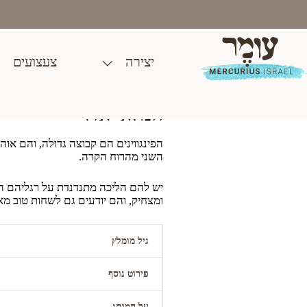
Ski
t
conten
יצירה
צעצועים
פינגווין
₪
85.00
המלאי אזל
הפינגווינים הם קבוצה גדולה, והם אוה
השני מהרוח הקרה.
יש להם הליכה מתנדנדת על רגליהם ה
ומצחיק, והם יודעים גם לשחות טוב מא
גיל מומלץ
פירוט נוסף
3+
על המותג