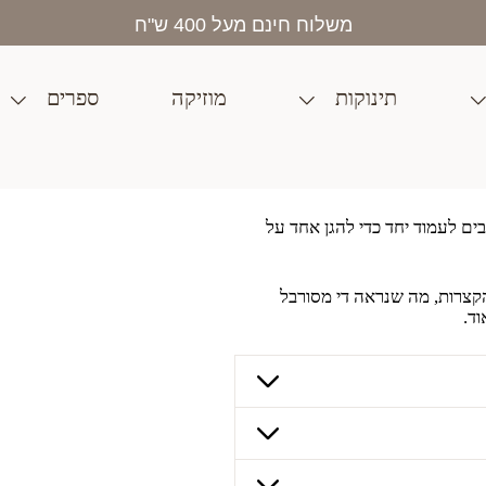
בית
>
חנות
>
מותגים
>
Ostheimer
>
פינגווין
משלוח חינם מעל 400 ש"ח
תינוקות
מוזיקה
ספרים
בים לעמוד יחד כדי להגן אחד על
קצרות, מה שנראה די מסורבל
וד.