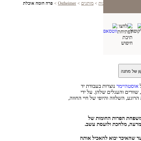
בית
>
חנות
>
מותגים
>
Ostheimer
>
פרה חומה אוכלת
ל
אוסטהיימר
נוצרות בעבודת יד
 שוורים והעגלים שלהן. על ידי
רוגע, השלווה והיופי של חיי החווה,
במשפחת הפרות החומות של
מרעה, מלחכת ולועסת עשב.
ד שהאיכר יבוא להאכיל אותה