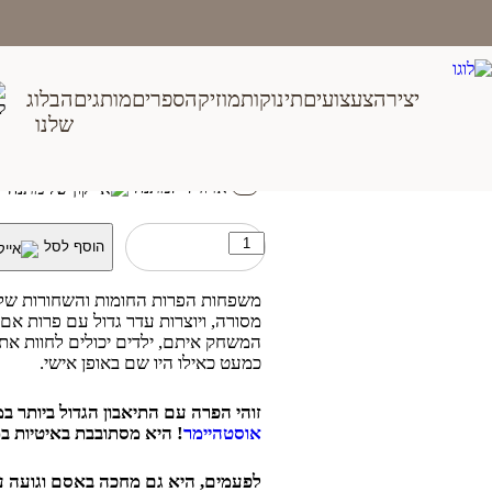
Ski
t
conten
יצירה
צעצועים
תינוקות
מוזיקה
ספרים
מותגים
הבלוג
פרה חומה אוכלת
שלנו
₪
139.00
אזל המלאי
אזל המלאי
ארוז לי למתנה
כמות
הוסף לסל
של
פרה
חומה
משפחות הפרות החומות והשחורות ש
אוכלת
מסורה, ויוצרות עדר גדול עם פרות אם,
המשחק איתם, ילדים יכולים לחוות את ה
כמעט כאילו היו שם באופן אישי.
זוהי הפרה עם התיאבון הגדול ביותר 
אוסטהיימר
! היא מסתובבת באיטיות ב
לפעמים, היא גם מחכה באסם וגועה ע