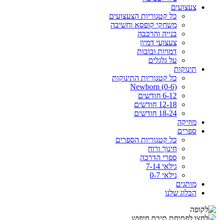
צעצועים
כל קטגוריות הצעצועים
משחקי קופסא וחשיבה
בנייה והרכבה
צעצועי דמיון
דמויות ובובות
על גלגלים
תינוקות
כל קטגוריות התינוקות
Newborn (0-6)
6-12 חודשים
12-18 חודשים
18-24 חודשים
מוזיקה
ספרים
כל קטגוריות הספרים
חינוך ורוח
ספרי הדרכה
גילאי 7-14
גילאי 0-7
מותגים
הבלוג שלנו