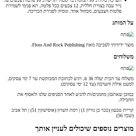
הערכה כוללת: 10 תמונות בריסטול תלישות, 10 פלטות צבעים על
נייר עבה בצורת חללית, 12 צבעים בכל פלטה, תא פנימי לשמירת
פלטות הצבעים, מכחול אחד, וגומיה לסגירת הכריכה.
על המותג
מוצר ידידותי לסביבה מאת Floss And Rock Publishing.
משלוחים
משלוח עד הבית יעלה 36 ₪, ויגיע לכתובת המבוקשת עד 7 ימי עסקים,
למעט אילת והערבה (עד 12 ימי עסקים).
כמובן שאתם/ן מוזמנים/ות להגיע לאחד הסניפים שלנו ולאסוף את
החבילה.
קריית טבעון (ככר בן גוריון 1) | רמת השרון (אוסישקין 51) | תל אביב
(שבזי 56)
מוצרים נוספים שיכולים לעניין אותך