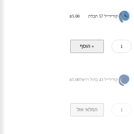
אדום
יין
קורידייל 57 תכלת
5.00
₪
כמות
הוסף
+
של
קורידייל
57
תכלת
קורידייל 43 כחול רויאל
5.00
₪
כמות
המלאי אזל
של
קורידייל
43
כחול
רויאל