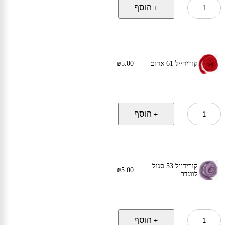
כמות
הוסף
+
של
קורידייל
322
צהוב
שמש
קורידייל 61 אדום
5.00
₪
כמות
הוסף
+
של
קורידייל
61
אדום
קורידייל 53 סגול
₪
5.00
לוונדר
כמות
הוסף
+
של