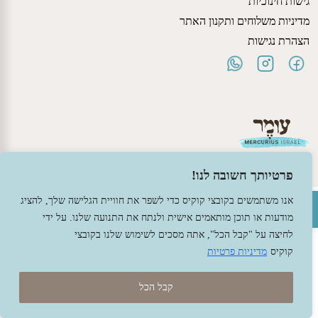
גישות חינוכיות
מדיניות משלוחים ותקנון האתר
הצהרת נגישות
פרטיותך חשובה לנו!
פתח סרגל נגישות
אנו משתמשים בקובצי קוקיס כדי לשפר את חוויית הגלישה שלך, להציג
© 2026 עומר – צעצועים וחומרי יצירה ברוח האנתרופוסופיה.
מודעות או תוכן מותאמים אישית ולנתח את התנועה שלנו. על ידי
עיצוב -
גל פלג
, בניה -
שמרת דיגיטל - מומחה מחשוב ואינטרנט
לחיצה על "קבל הכל", אתה מסכים לשימוש שלנו בקובצי
קוקיס
מדיניות פרטיות
קבל הכל