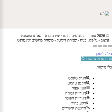
© 2026 עומר – צעצועים וחומרי יצירה ברוח האנתרופוסופיה.
עיצוב -
גל פלג
, בניה -
שמרת דיגיטל - מומחה מחשוב ואינטרנט
דילוג לתוכן
פתח סרגל נגישות
כלי נגישות
הגדל טקסט
הקטן טקסט
גווני אפור
ניגודיות גבוהה
ניגודיות הפוכה
רקע בהיר
הדגשת קישורים