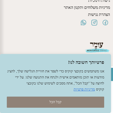
גישות חינוכיות
מדיניות משלוחים ותקנון האתר
הצהרת נגישות
פרטיותך חשובה לנו!
פתח סרגל נגישות
אנו משתמשים בקובצי קוקיס כדי לשפר את חוויית הגלישה שלך, להציג
© 2026 עומר – צעצועים וחומרי יצירה ברוח האנתרופוסופיה.
מודעות או תוכן מותאמים אישית ולנתח את התנועה שלנו. על ידי
עיצוב -
גל פלג
, בניה -
שמרת דיגיטל - מומחה מחשוב ואינטרנט
לחיצה על "קבל הכל", אתה מסכים לשימוש שלנו בקובצי
קוקיס
מדיניות פרטיות
קבל הכל