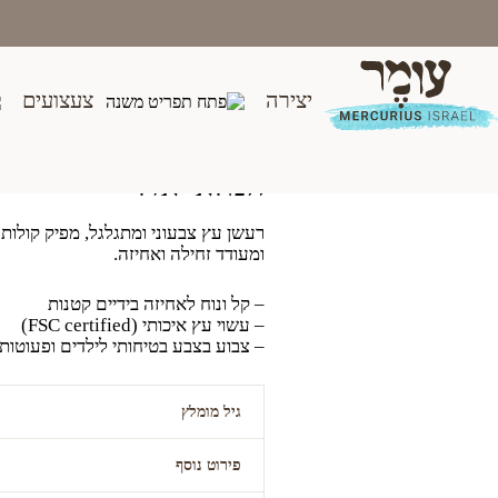
Ski
t
conten
יצירה
צעצועים
רעשן מתגלגל מעץ – חיות
₪
45.00
המלאי אזל
רעשן עץ צבעוני ומתגלגל, מפיק קולות 
ומעודד זחילה ואחיזה.
– קל ונוח לאחיזה בידיים קטנות
– עשוי עץ איכותי (FSC certified)
– צבוע בצבע בטיחותי לילדים ופעוטות
גיל מומלץ
פירוט נוסף
חצי שנה ומעלה